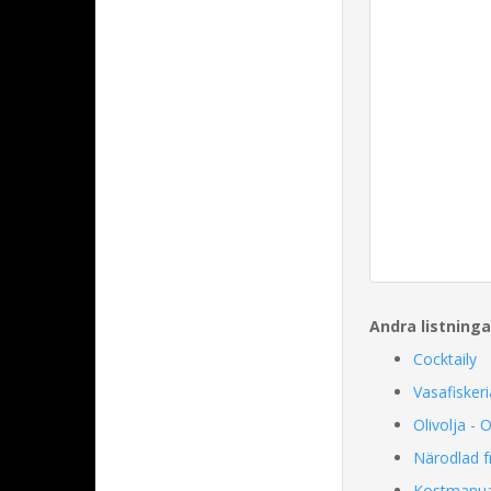
Andra listning
Cocktaily
Vasafisker
Olivolja - 
Närodlad f
Kostmanua