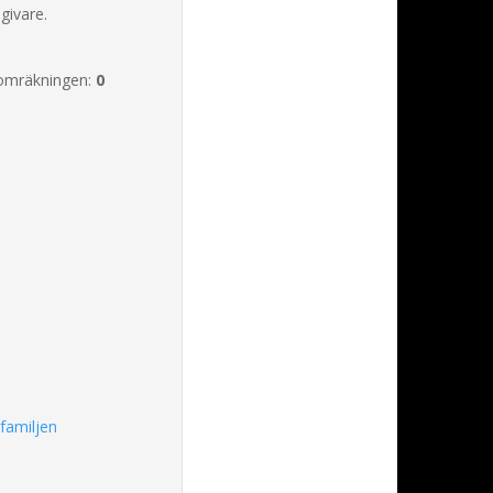
givare.
omräkningen:
0
familjen