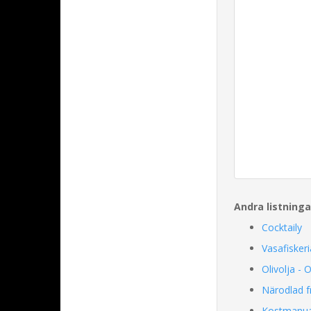
Andra listning
Cocktaily
Vasafisker
Olivolja - 
Närodlad f
Kostmanua