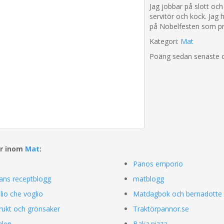
Jag jobbar på slott oc
servitör och kock. Jag 
på Nobelfesten som pr
Kategori:
Mat
Poäng sedan senaste 
ar inom
Mat
:
Panos emporio
ians receptblogg
matblogg
Olio che voglio
Matdagbok och bernadotte 
rukt och grönsaker
Traktörpannor.se
len
Baka.pizza