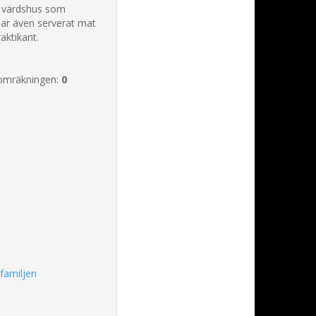
h värdshus som
har även serverat mat
aktikant.
omräkningen:
0
familjen