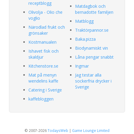
receptblogg
Matdagbok och
Olivolja - Olio che
bernadotte familjen
voglio
Matblogg
Närodlad frukt och
Traktörpannor.se
grönsaker
Baka.pizza
Kostmanualen
Biodynamiskt vin
Ishavet fisk och
skaldjur
Låna pengar snabbt
Kitchenstore.se
Ingmar
Mat på menyn
Jag testar alla
wendelins kaffe
sockerfria drycker i
Sverige
Catering i Sverige
kaffebloggen
© 2007-2026
TodaysWeb
|
Game Lounge Limited