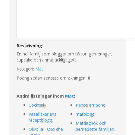
Beskrivning:
En hel familj som bloggar om tårtor, garneringar,
cupcake och annat äckligt gott
Kategori:
Mat
Poäng sedan senaste omräkningen:
0
Andra listningar inom
Mat
:
Cocktaily
Panos emporio
Vasafiskerians
matblogg
receptblogg
Matdagbok och
Olivolja - Olio che
bernadotte familjen