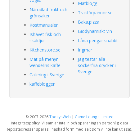
voglio
Matblogg
Närodlad frukt och
Traktörpannor.se
grönsaker
Baka.pizza
Kostmanualen
Biodynamiskt vin
Ishavet fisk och
skaldjur
Låna pengar snabbt
Kitchenstore.se
Ingmar
Mat på menyn
Jag testar alla
wendelins kaffe
sockerfria drycker i
Sverige
Catering i Sverige
kaffebloggen
© 2007-2026
TodaysWeb
|
Game Lounge Limited
Integritetspolicy: Vi samlar inte in och sparar ingen personlig data
(epostadresser sparas i hashad form med salt som vi inte kan utläsa).