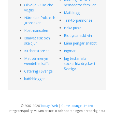
Olivolja - Olio che
bernadotte familjen
voglio
Matblogg
Närodlad frukt och
Traktörpannor.se
grönsaker
Baka.pizza
Kostmanualen
Biodynamiskt vin
Ishavet fisk och
skaldjur
Låna pengar snabbt
Kitchenstore.se
Ingmar
Mat på menyn
Jag testar alla
wendelins kaffe
sockerfria drycker i
Sverige
Catering i Sverige
kaffebloggen
© 2007-2026
TodaysWeb
|
Game Lounge Limited
Integritetspolicy: Vi samlar inte in och sparar ingen personlig data