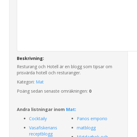
Beskrivning:
Resturang och Hotell är en blogg som tipsar om
prisvärda hotell och resturanger.
Kategori:
Mat
Poäng sedan senaste omräkningen:
0
Andra listningar inom
Mat
:
Cocktaily
Panos emporio
Vasafiskerians
matblogg
receptblogg
Matdagbok och