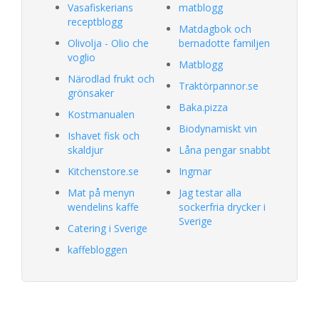
Vasafiskerians
matblogg
receptblogg
Matdagbok och
Olivolja - Olio che
bernadotte familjen
voglio
Matblogg
Närodlad frukt och
Traktörpannor.se
grönsaker
Baka.pizza
Kostmanualen
Biodynamiskt vin
Ishavet fisk och
skaldjur
Låna pengar snabbt
Kitchenstore.se
Ingmar
Mat på menyn
Jag testar alla
wendelins kaffe
sockerfria drycker i
Sverige
Catering i Sverige
kaffebloggen