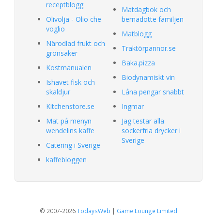
receptblogg
Matdagbok och
Olivolja - Olio che
bernadotte familjen
voglio
Matblogg
Närodlad frukt och
Traktörpannor.se
grönsaker
Baka.pizza
Kostmanualen
Biodynamiskt vin
Ishavet fisk och
skaldjur
Låna pengar snabbt
Kitchenstore.se
Ingmar
Mat på menyn
Jag testar alla
wendelins kaffe
sockerfria drycker i
Sverige
Catering i Sverige
kaffebloggen
© 2007-2026
TodaysWeb
|
Game Lounge Limited