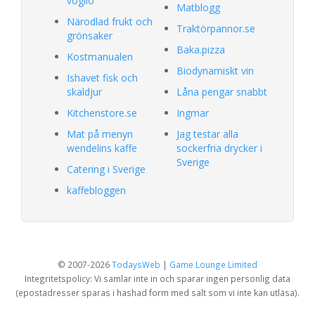
voglio
Matblogg
Närodlad frukt och
Traktörpannor.se
grönsaker
Baka.pizza
Kostmanualen
Biodynamiskt vin
Ishavet fisk och
skaldjur
Låna pengar snabbt
Kitchenstore.se
Ingmar
Mat på menyn
Jag testar alla
wendelins kaffe
sockerfria drycker i
Sverige
Catering i Sverige
kaffebloggen
© 2007-2026
TodaysWeb
|
Game Lounge Limited
Integritetspolicy: Vi samlar inte in och sparar ingen personlig data
(epostadresser sparas i hashad form med salt som vi inte kan utläsa).