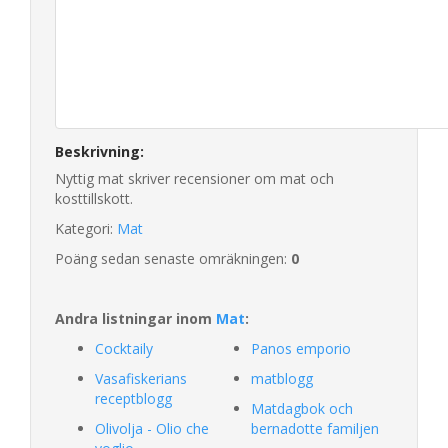
Beskrivning:
Nyttig mat skriver recensioner om mat och
kosttillskott.
Kategori:
Mat
Poäng sedan senaste omräkningen:
0
Andra listningar inom
Mat
:
Cocktaily
Panos emporio
Vasafiskerians
matblogg
receptblogg
Matdagbok och
Olivolja - Olio che
bernadotte familjen