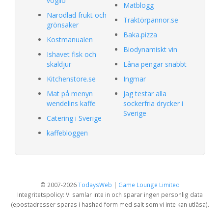
voglio
Matblogg
Närodlad frukt och
Traktörpannor.se
grönsaker
Baka.pizza
Kostmanualen
Biodynamiskt vin
Ishavet fisk och
skaldjur
Låna pengar snabbt
Kitchenstore.se
Ingmar
Mat på menyn
Jag testar alla
wendelins kaffe
sockerfria drycker i
Sverige
Catering i Sverige
kaffebloggen
© 2007-2026
TodaysWeb
|
Game Lounge Limited
Integritetspolicy: Vi samlar inte in och sparar ingen personlig data
(epostadresser sparas i hashad form med salt som vi inte kan utläsa).